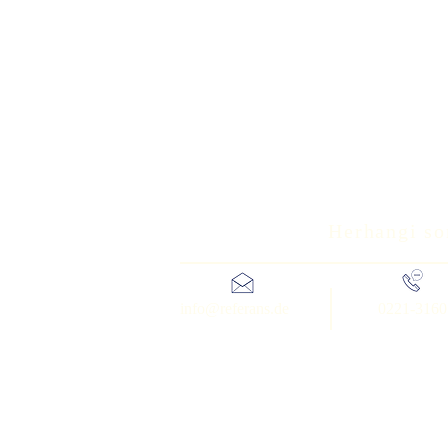
Herhangi sor
info@referans.de
0221-3160
Neusser Str. 553 | D-50737 Köln | Tel: 00 49 (22
Bankverbindung: Sparkasse KölnBonn Konto Nr: 1900 69 61 8