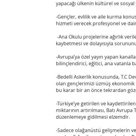
yapacağı ülkenin kültürel ve sosyal y
-Gençler, evlilik ve aile kurma ko
hizmeti verecek profesyonel ve dai
-Ana Okulu projelerine ağırlık veri
kaybetmesi ve dolayısıyla sorununu
-Avrupa’ya özel yayın yapan kanallar
bilinçlendirici, eğitici, ana vatanl
-Bedelli Askerlik konusunda, T.C De
olan gençlerimizi üzmüş ekonomik n
bu karar bir an önce tekrardan gözd
-Türkiye’ye getirilen ve kaydettiril
miktarının artırılması, Batı Avrupa T
düzenlemeye gidilmesi elzemdir.
-Sadece olağanüstü gelişmelerin ve