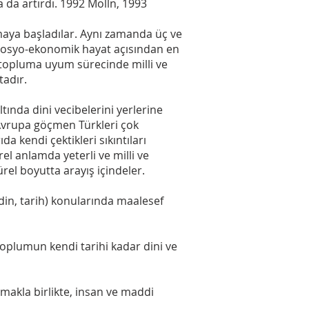
a da artırdı. 1992 Mölln, 1993
maya başladılar. Aynı zamanda üç ve
 sosyo-ekonomik hayat açısından en
ı topluma uyum sürecinde milli ve
tadır.
ltında dini vecibelerini yerlerine
l Avrupa göçmen Türkleri çok
ıda kendi çektikleri sıkıntıları
el anlamda yeterli ve milli ve
rel boyutta arayış içindeler.
, din, tarih) konularında maalesef
toplumun kendi tarihi kadar dini ve
amakla birlikte, insan ve maddi