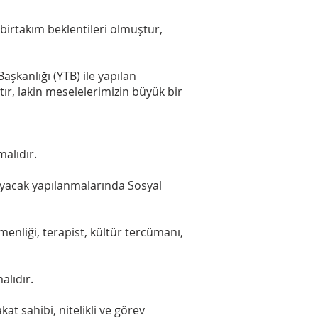
 birtakım beklentileri olmuştur,
şkanlığı (YTB) ile yapılan
ır, lakin meselelerimizin büyük bir
malıdır.
ılayacak yapılanmalarında Sosyal
menliği, terapist, kültür tercümanı,
alıdır.
at sahibi, nitelikli ve görev