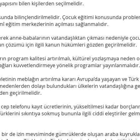
apısını bilen kişilerden seçilmelidir.
nusunda bilinçlendirilmelidir. Çocuk eğitimi konusunda prob
mî eğitim merkezlerinin açılması sağlanmalıdır.
lerek anne-babalarının vatandaşlıktan çıkması nedeniyle çoc
n çözümü için ilgili kanun hükümleri gözden geçirilmelidir.
ın program kalitesi artırılmalı, kültürel yozlaşmaya neden ol
a bağları kuvvetlendirmeye yönelik programlar yayınlanmalıdır.
vletinin meblağın artırılma kararı Avrupa’da yaşayan ve Tür
edenlerden dolayı bulundukları ülkelerin vatandaşlığına ge
en geçirilmelidir.
en cep telefonu kayıt ücretlerinin, yükseltilmesi kadar borçlan
ürklerini sıkıntıya sokmuş bununla ilgili ciddi eleştiriler gelm
 bir de izin mevsiminde gümrüklerde oluşan araba kuyruklar