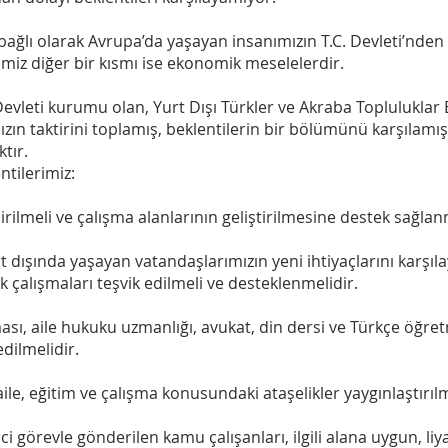
a bağlı olarak Avrupa’da yaşayan insanımızın T.C. Devleti’nden
imiz diğer bir kısmı ise ekonomik meselelerdir.
vleti kurumu olan, Yurt Dışı Türkler ve Akraba Topluluklar Ba
ın taktirini toplamış, beklentilerin bir bölümünü karşılamışt
tır.
ntilerimiz:
irilmeli ve çalışma alanlarının geliştirilmesine destek sağlan
urt dışında yaşayan vatandaşlarımızın yeni ihtiyaçlarını karş
 çalışmaları teşvik edilmeli ve desteklenmelidir.
ası, aile hukuku uzmanlığı, avukat, din dersi ve Türkçe öğret
dilmelidir.
aile, eğitim ve çalışma konusundaki ataşelikler yaygınlaştırılm
i görevle gönderilen kamu çalışanları, ilgili alana uygun, liyak