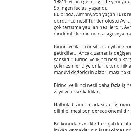
1981’li yıllara gelindiğinde yeni ya
Solingen faciası yaşandı.
Bu arada, Almanya‘da yaşan Türk nü
dördüncü nesil Türkler oluştu Avru
çok tartışma yapılan nesillerdir. A
dini kimliklerinin ne olacağı veya n
Birinci ve ikinci nesil uzun yıllar k
getirdiler... Ancak, zamanla değişe
şanslıdır. Birinci ve ikinci neslin ka
çekmesinler diye onları ekonomik an
manevi değerlerin aktarılması nokta
Birinci ve ikinci nesil daha fazla iş
zayıf ve eksik kaldılar.
Halbuki bizim buradaki varlığımızın
dilini bilmesi son derece önemlidir.
Bu konuda özellikle Türk çatı kurulu
imkân kaynaklarının kısıtlı olmasınd